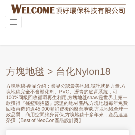
方塊地毯
> 台化Nylon18
方塊地毯-產品介紹：業界公認最美地毯,設計就是力量,方
塊地毯完全不含塑化劑、PVC、瀝青的底背系統，可
100%同級回收循環再生利用,方塊地毯shaw是世界上第一
款獲得『搖籃到搖籃』認證的地材產品,方塊地毯每年免費
回收再造超過45,000噸消費後的廢棄地毯,方塊地毯全球一
致品質，商用空間終身質保,方塊地毯十多年來，產品連連
榮獲【Best of NeoCon產品設計獎】