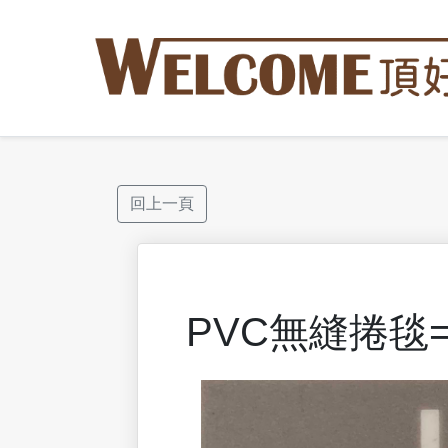
回上一頁
PVC無縫捲毯=>T