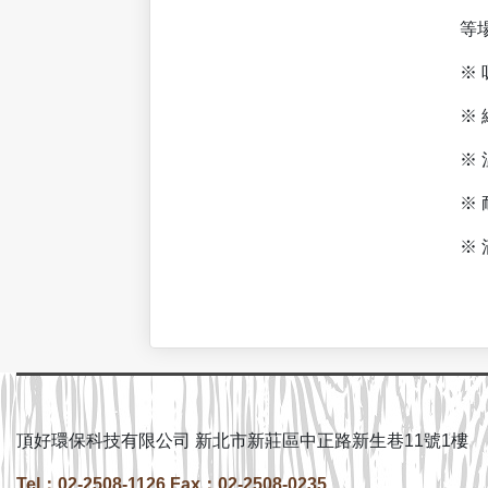
等場所
※ 吸音達2
※ 絕佳的踩
※ 溫暖、富設計
※ 耐磨、耐凹陷
※ 滿鋪無縫施工不
頂好環保科技有限公司 新北市新莊區中正路新生巷11號1樓
Tel：02-2508-1126 Fax：02-2508-0235