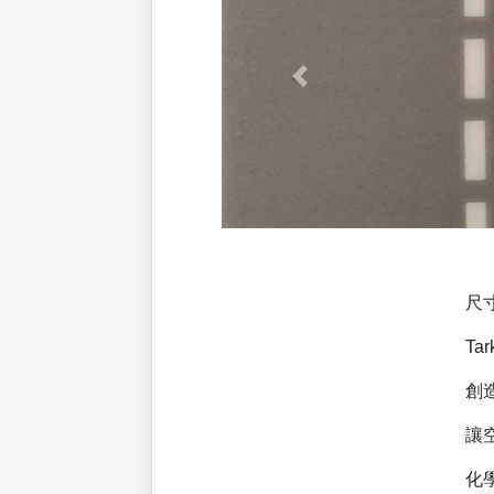
尺寸：25m x 2m x 3
Tarkett 怡居,全系列
創造簡約的歐風,讓室內裝
讓空間更舒適；止滑性達
化學、凹陷、穩定性等