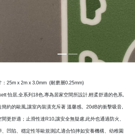
.0mm (耐磨層0.25mm)
18色,專為居家空間所設計,輕柔舒適的色系,
潢充斥著 溫馨感。20dB的衝擊吸音,
R10,讓安全無疑慮,此外也通過防火、
歐規測試,適合怕摔如安養機構、幼稚園