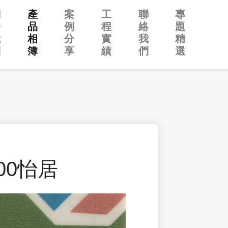
關
產
案
工
聯
專
於
品
例
程
絡
題
我
相
分
實
我
精
們
簿
享
績
們
選
300怡居