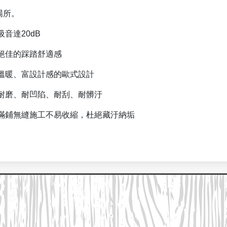
。
0dB
踏舒適感
感的歐式設計
、耐刮、耐髒汙
易收縮，杜絕藏汙納垢