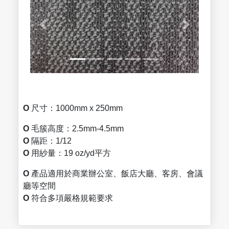
O
尺寸：1000mm x 250mm
O
毛簇高度：2.5mm-4.5mm
O
隔距：1/12
O
用紗量：19 oz/yd平方
O
產品適用於商業辦公室、飯店大廳、客房、會議
廳等空間
O
符合多項嚴格規範要求