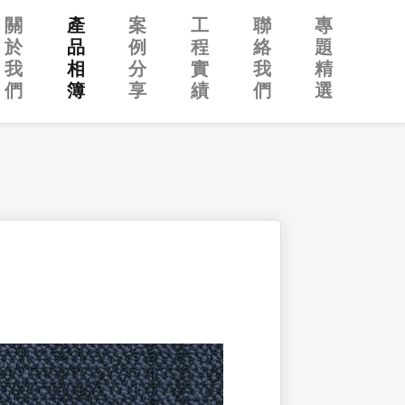
關
產
案
工
聯
專
於
品
例
程
絡
題
我
相
分
實
我
精
們
簿
享
績
們
選