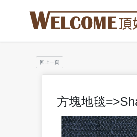
回上一頁
方塊地毯=>S