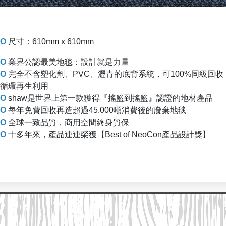
O
尺寸：610mm x 610mm
O
業界公認最美地毯：設計就是力量
O
完全不含塑化劑、PVC、瀝青的底背系統，可100%同級回收
循環再生利用
O
shaw是世界上第一款獲得『搖籃到搖籃』認證的地材產品
O
每年免費回收再造超過45,000噸消費後的廢棄地毯
O
全球一致品質，商用空間終身質保
O
十多年來，產品連連榮獲【Best of NeoCon產品設計獎】